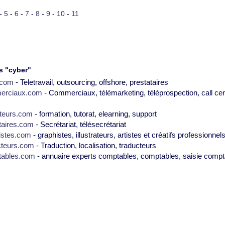
-
5
-
6
-
7
-
8
-
9
-
10
-
11
s "cyber"
2.com
- Teletravail, outsourcing, offshore, prestataires
erciaux.com
- Commerciaux, télémarketing, téléprospection, call cen
teurs.com
- formation, tutorat, elearning, support
taires.com
- Secrétariat, télésecrétariat
istes.com
- graphistes, illustrateurs, artistes et créatifs professionnel
cteurs.com
- Traduction, localisation, traducteurs
tables.com
- annuaire experts comptables, comptables, saisie compt