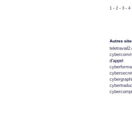
1
-
2
-
3
-
4
Autres site
teletravail
cybercomm
d'appel
cyberforma
cybersecre
cybergraph
cybertradu
cybercomp