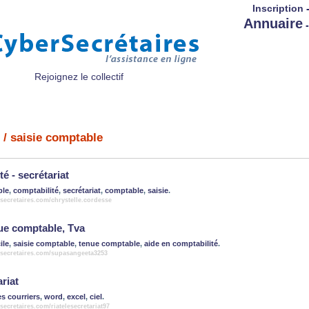
Inscription
Annuaire
Rejoignez le collectif
/ saisie comptable
é - secrétariat
ble
,
comptabilité
,
secrétariat
,
comptable
,
saisie
.
secretaires.com/chrystelle.cordesse
nue comptable, Tva
ile
,
saisie comptable
,
tenue comptable
,
aide en comptabilité
.
rsecretaires.com/supasangeeta3253
riat
es courriers
,
word
,
excel
,
ciel
.
secretaires.com/riatelesecretariat97