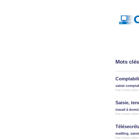
Mots clés
Comptabilit
saisie compta
http://www.cyber
Saisie, te
travail à domic
http://www.cybe
Télésecréta
mailling
,
saisi
http://www.cyber