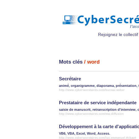
Rejoignez le collectif
Mots clés
/ word
Secrétaire
animé
,
organigramme
,
diaporama
,
présentation
,
http://www.cybersecretaires.com/bureau.weber
Prestataire de service indépendante
saisie de manuscrit
,
retranscription d'interview
,
http://www.cybersecretaires.com/mw.diffusion
Développement à la carte d'applicati
VB6
,
VBA
,
Excel
,
Word
,
Access
.
http://www.cybersecretaires.com/luc.emmanuel.thibaut