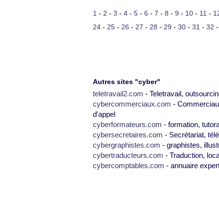
1
-
2
-
3
-
4
-
5
-
6
-
7
-
8
-
9
-
10
-
11
-
1
24
-
25
-
26
-
27
-
28
-
29
-
30
-
31
-
32
Autres sites "cyber"
teletravail2.com
- Teletravail, outsourcin
cybercommerciaux.com
- Commerciaux,
d'appel
cyberformateurs.com
- formation, tutor
cybersecretaires.com
- Secrétariat, tél
cybergraphistes.com
- graphistes, illus
cybertraducteurs.com
- Traduction, loca
cybercomptables.com
- annuaire exper